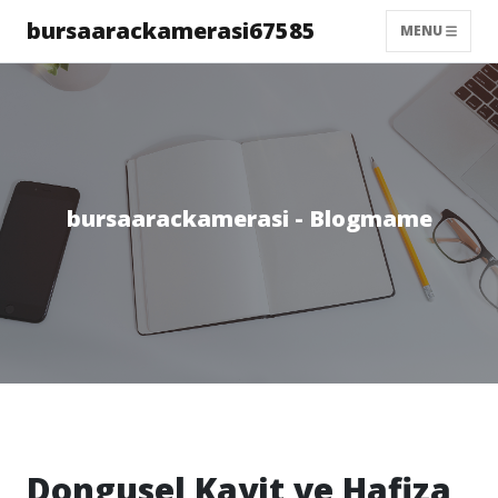
bursaarackamerasi67585
MENU
bursaarackamerasi - Blogmame
Dongusel Kayit ve Hafiza